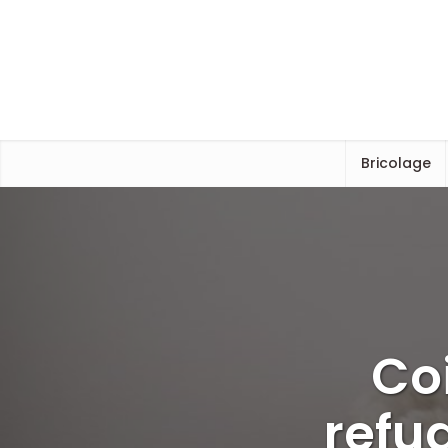
Bricolage
Coi
refu