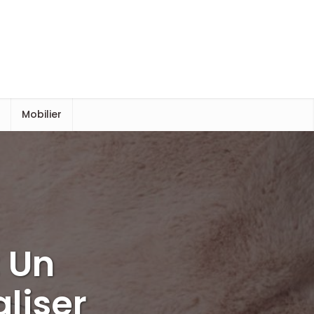
s
Mobilier
: Un
liser