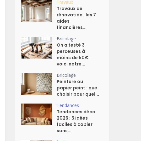
Travaux
Travaux de
rénovation : les 7
aides
financières...
Bricolage
On a testé 3
perceuses à
moins de 50€ :
voici notre...
Bricolage
Peinture ou
papier peint : que
choisir pour quel...
Tendances
Tendances déco
2026 : 5 idées
faciles à copier
sans...