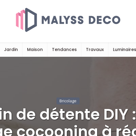
Jardin
Maison
Tendances
Travaux
Luminaire
Bricolage
n de détente DIY 
ge cocooning à réa