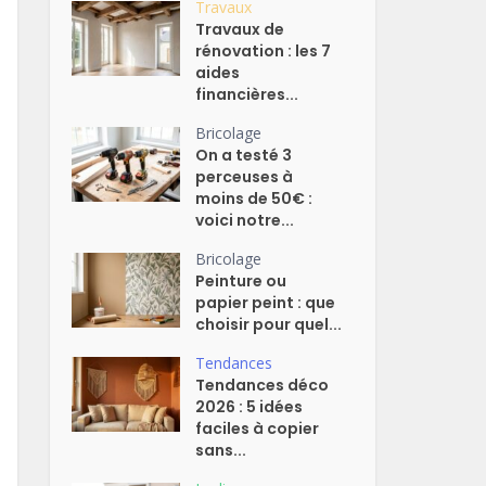
Travaux
Travaux de
rénovation : les 7
aides
financières...
Bricolage
On a testé 3
perceuses à
moins de 50€ :
voici notre...
Bricolage
Peinture ou
papier peint : que
choisir pour quel...
Tendances
Tendances déco
2026 : 5 idées
faciles à copier
sans...