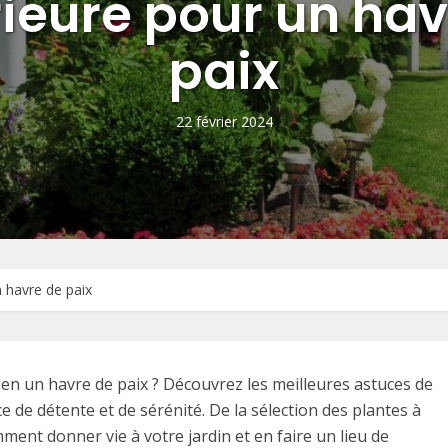
rieure pour un hav
paix
22 février 2024
 havre de paix
en un havre de paix ? Découvrez les meilleures astuces de
 de détente et de sérénité. De la sélection des plantes à
nt donner vie à votre jardin et en faire un lieu de