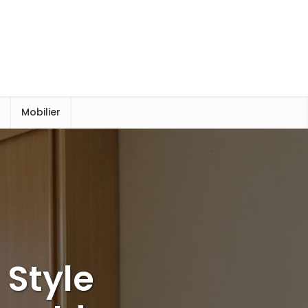
s
Mobilier
 Style