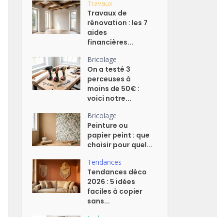
Travaux
Travaux de
rénovation : les 7
aides
financières...
Bricolage
On a testé 3
perceuses à
moins de 50€ :
voici notre...
Bricolage
Peinture ou
papier peint : que
choisir pour quel...
Tendances
Tendances déco
2026 : 5 idées
faciles à copier
sans...