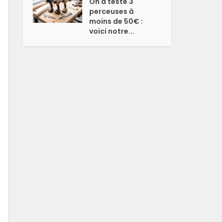
On a testé 3
perceuses à
moins de 50€ :
voici notre...