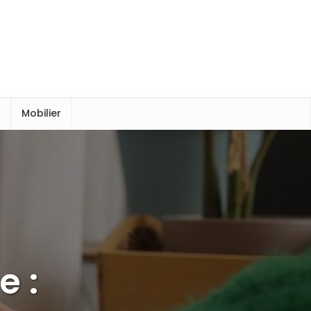
s
Mobilier
e :