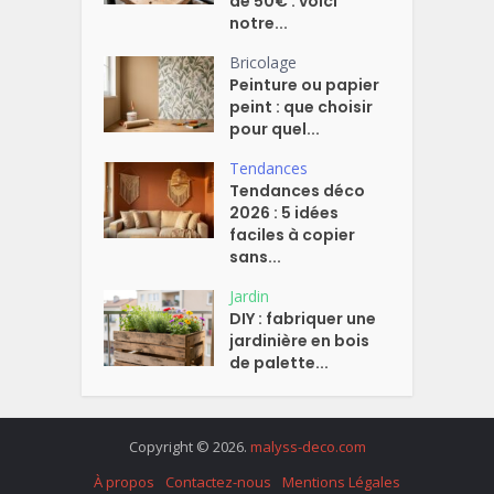
de 50€ : voici
notre...
Bricolage
Peinture ou papier
peint : que choisir
pour quel...
Tendances
Tendances déco
2026 : 5 idées
faciles à copier
sans...
Jardin
DIY : fabriquer une
jardinière en bois
de palette...
Copyright © 2026.
malyss-deco.com
À propos
Contactez-nous
Mentions Légales