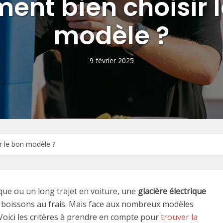
nt bien choisir 
modèle ?
9 février 2025
ir le bon modèle ?
que ou un long trajet en voiture, une
glacière électrique
t boissons au frais. Mais face aux nombreux modèles
Voici les critères à prendre en compte pour
trouver la