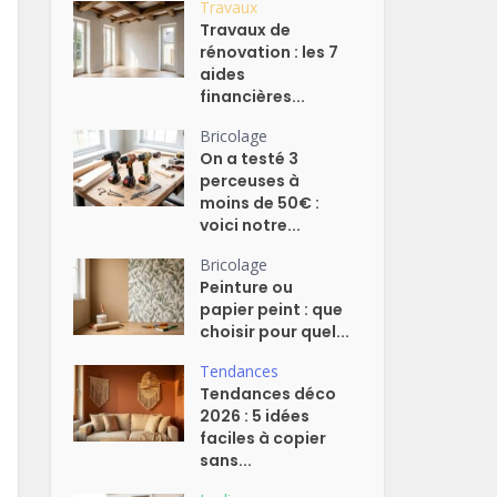
Travaux
Travaux de
rénovation : les 7
aides
financières...
Bricolage
On a testé 3
perceuses à
moins de 50€ :
voici notre...
Bricolage
Peinture ou
papier peint : que
choisir pour quel...
Tendances
Tendances déco
2026 : 5 idées
faciles à copier
sans...