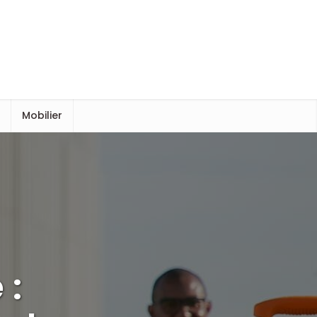
s
Mobilier
 :