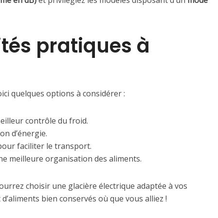
imé en dB)
et privilégiez les modèles disposant d’un
mode
ités pratiques à
oici quelques options à considérer :
illeur contrôle du froid.
on d’énergie.
our faciliter le transport.
e meilleure organisation des aliments.
ourrez choisir une glacière électrique adaptée à vos
 d’aliments bien conservés où que vous alliez !