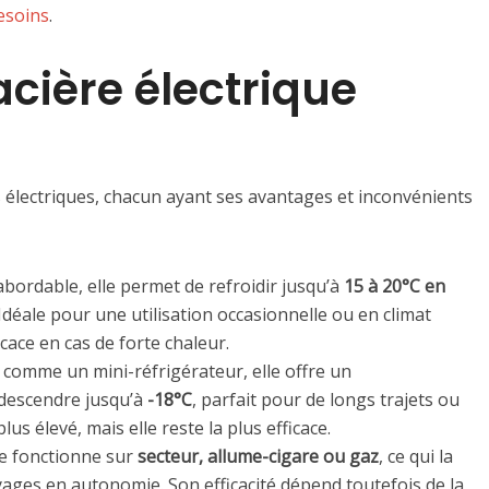
besoins
.
acière électrique
 électriques, chacun ayant ses avantages et inconvénients
abordable, elle permet de refroidir jusqu’à
15 à 20°C en
 Idéale pour une utilisation occasionnelle ou en climat
cace en cas de forte chaleur.
 comme un mini-réfrigérateur, elle offre un
descendre jusqu’à
-18°C
, parfait pour de longs trajets ou
us élevé, mais elle reste la plus efficace.
lle fonctionne sur
secteur, allume-cigare ou gaz
, ce qui la
yages en autonomie. Son efficacité dépend toutefois de la